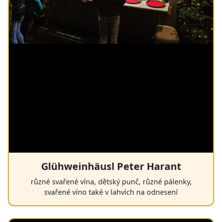
Glühweinhäusl Peter Harant
různé svařené vína, dětský punč, různé pálenky,
svařené víno také v lahvích na odnesení