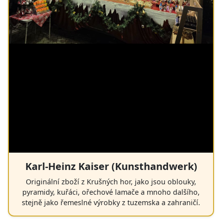
Karl-Heinz Kaiser (Kunsthandwerk)
Originální zboží z Krušných hor, jako jsou oblouky,
pyramidy, kuřáci, ořechové lamače a mnoho dalšího,
stejně jako řemeslné výrobky z tuzemska a zahraničí.