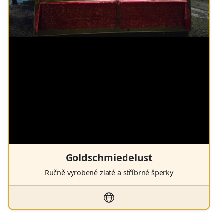
Goldschmiedelust
Ručně vyrobené zlaté a stříbrné šperky