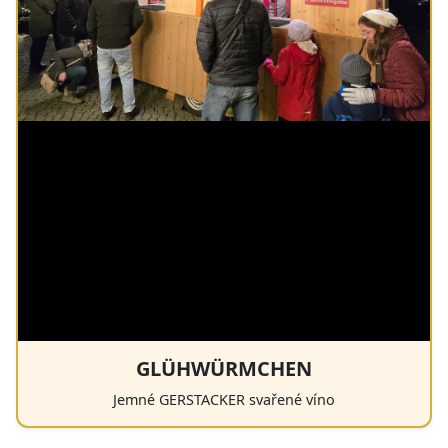
GLÜHWÜRMCHEN
Jemné GERSTACKER svařené víno