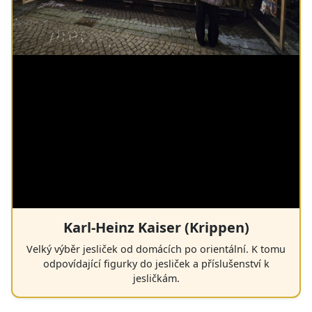
Karl-Heinz Kaiser (Krippen)
Velký výběr jesliček od domácích po orientální. K tomu
odpovídající figurky do jesliček a příslušenství k
jesličkám.