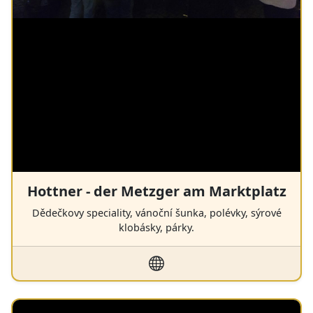
Hottner - der Metzger am Marktplatz
Dědečkovy speciality, vánoční šunka, polévky, sýrové
klobásky, párky.